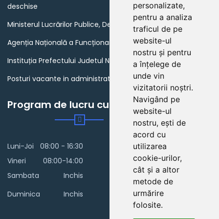
personalizate,
deschise
pentru a analiza
Ministerul Lucrărilor Publice, Dezvoltării și Administrației
traficul de pe
website-ul
Agenția Națională a Funcționarilor Publici
nostru și pentru
Instituția Prefectului Judetul Neamt
a înțelege de
unde vin
Posturi vacante in administratia publica din Romania
vizitatorii noștri.
Navigând pe
Program de lucru cu publicul
website-ul
nostru, ești de
acord cu
Luni-Joi
08:00 - 16:30
utilizarea
cookie-urilor,
Vineri
08:00-14:00
cât și a altor
Sambata
Inchis
metode de
urmărire
Duminica
Inchis
folosite.