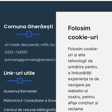
Comuna Gherăești
Folosim
cookie-uri
str.Vasile Alecsandri, nr56, loc Gherăești
Folosim cookie-
0233-746051
uri și alte
primaria@primariagheraesti.ro
tehnologii de
urmărire pentru
Link-uri utile
a îmbunătăți
experiența ta de
navigare pe
website-ul
Guvernul Romaniei
nostru, pentru
Platorma E-Consultare a Guvernului Romaniei
afișa conținut și
reclame
Centrul de resurse bibliografice in domeniul guvernarii