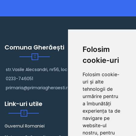
Comuna Gherăești
Folosim
cookie-uri
str.Vasile Alecsandri, nr56, loc Gherăești
Folosim cookie-
0233-746051
uri și alte
primaria@primariagheraesti.ro
tehnologii de
urmărire pentru
Link-uri utile
a îmbunătăți
experiența ta de
navigare pe
website-ul
Guvernul Romaniei
nostru, pentru