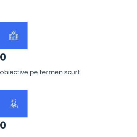
0
obiective pe termen scurt
0