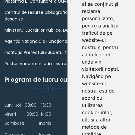
Platorma E-Consultare a Guvernului Romaniei
afișa conținut și
reclame
Centrul de resurse bibliografice in domeniul guvernarii
personalizate,
deschise
pentru a analiza
Ministerul Lucrărilor Publice, Dezvoltării și Administrației
traficul de pe
website-ul
Agenția Națională a Funcționarilor Publici
nostru și pentru
Instituția Prefectului Judetul Neamt
a înțelege de
unde vin
Posturi vacante in administratia publica din Romania
vizitatorii noștri.
Navigând pe
Program de lucru cu publicul
website-ul
nostru, ești de
acord cu
Luni-Joi
08:00 - 16:30
utilizarea
cookie-urilor,
Vineri
08:00-14:00
cât și a altor
Sambata
Inchis
metode de
urmărire
Duminica
Inchis