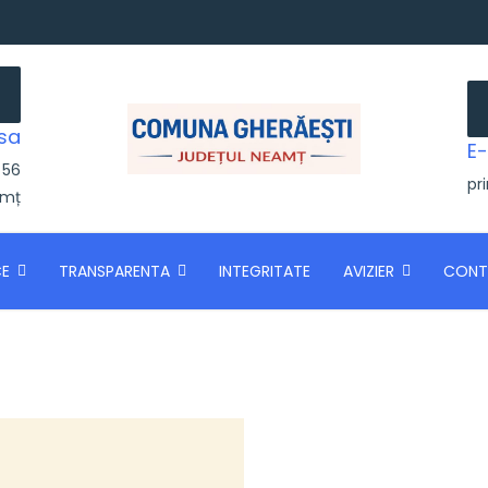
sa
E-
 56
pr
amț
CE
TRANSPARENTA
INTEGRITATE
AVIZIER
CONT