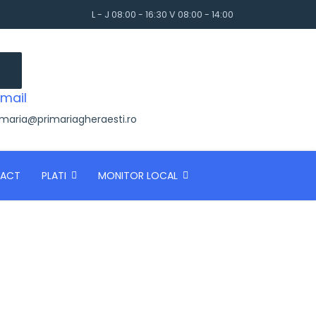
L - J 08:00 - 16:30 V 08:00 - 14:00
mail
imaria@primariagheraesti.ro
ACT
PLATI
MONITOR LOCAL