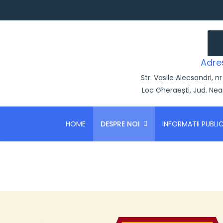
Adre
Str. Vasile Alecsandri, nr
Loc Gheraești, Jud. Ne
HOME
DESPRE NOI
INFORMATII PUBLI