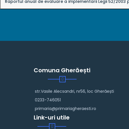
Raportul anual de evaluare a implementarii Legii 52/2003
Comuna Gherăești
str.Vasile Alecsandri, nr56, loc Gherăești
0233-746051
primaria@primariagheraesti.ro
Link-uri utile