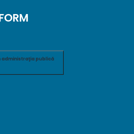
NFORM
n administraţia publică