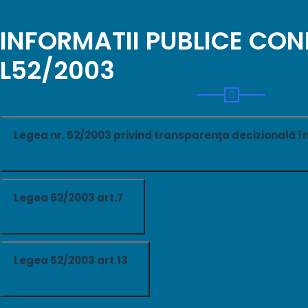
INFORMATII PUBLICE CO
L52/2003
Legea nr. 52/2003 privind transparenţa decizională î
Legea 52/2003 art.7
Legea 52/2003 art.13