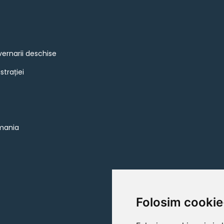
vernarii deschise
strației
omania
Folosim cookie