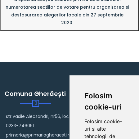
numerotarea sectiilor de votare pentru organizarea si
desfasurarea alegerilor locale din 27 septembrie
2020
Comuna Gherăești
Folosim
cookie-uri
str.Vasile Alecsandri, nr56, loc Gherăești
Folosim cookie-
0233-746051
uri și alte
primaria@primariagheraesti.ro
tehnologii de