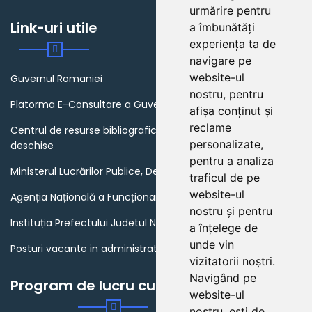
urmărire pentru
Link-uri utile
a îmbunătăți
experiența ta de
navigare pe
website-ul
Guvernul Romaniei
nostru, pentru
Platorma E-Consultare a Guvernului Romaniei
afișa conținut și
reclame
Centrul de resurse bibliografice in domeniul guvernarii
personalizate,
deschise
pentru a analiza
Ministerul Lucrărilor Publice, Dezvoltării și Administrației
traficul de pe
website-ul
Agenția Națională a Funcționarilor Publici
nostru și pentru
Instituția Prefectului Judetul Neamt
a înțelege de
unde vin
Posturi vacante in administratia publica din Romania
vizitatorii noștri.
Navigând pe
Program de lucru cu publicul
website-ul
nostru, ești de