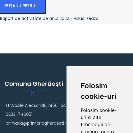
PUȚANU PETRU
Raport de activitate pe anul 2022 -
vizualizeaza
Comuna Gherăești
Folosim
cookie-uri
str.Vasile Alecsandri, nr56, loc Gherăești
Folosim cookie-
0233-746051
uri și alte
primaria@primariagheraesti.ro
tehnologii de
urmărire pentru