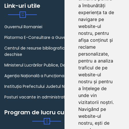
Link-uri utile
a îmbunătăți
experiența ta de
navigare pe
website-ul
Guvernul Romaniei
nostru, pentru
Platorma E-Consultare a Guvernului Romaniei
afișa conținut și
reclame
Centrul de resurse bibliografice in domeniul guvernarii
personalizate,
deschise
pentru a analiza
Ministerul Lucrărilor Publice, Dezvoltării și Administrației
traficul de pe
website-ul
Agenția Națională a Funcționarilor Publici
nostru și pentru
Instituția Prefectului Judetul Neamt
a înțelege de
unde vin
Posturi vacante in administratia publica din Romania
vizitatorii noștri.
Navigând pe
Program de lucru cu publicul
website-ul
nostru, ești de