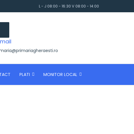
L - J 08:00 - 16:30 V 08:00 - 14:00
mail
imaria@primariagheraesti.ro
TACT
PLATI
MONITOR LOCAL