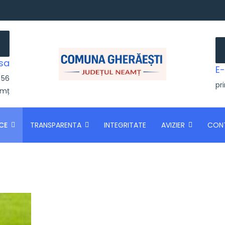
sa
E-
 56
pr
amț
CE
TRANSPARENTA
INTEGRITATE
AVIZIER
CON