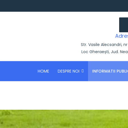
Adre
Str. Vasile Alecsandri, nr
Loc Gheraești, Jud. Ne
HOME
DESPRE NOI
INFORMATII PUBLI