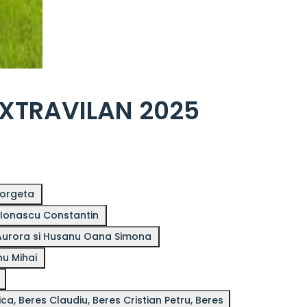
EXTRAVILAN 2025
eorgeta
e Ionascu Constantin
Oferte vanzare 2100mp teren extravilan de catre Martinas Aurora si Husanu Oana Simona
nu Mihai
a